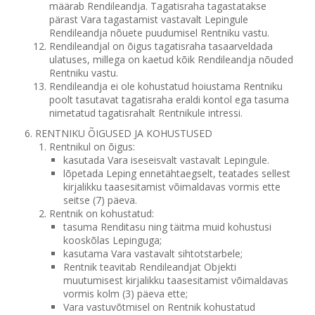
määrab Rendileandja. Tagatisraha tagastatakse
pärast Vara tagastamist vastavalt Lepingule
Rendileandja nõuete puudumisel Rentniku vastu.
Rendileandjal on õigus tagatisraha tasaarveldada
ulatuses, millega on kaetud kõik Rendileandja nõuded
Rentniku vastu.
Rendileandja ei ole kohustatud hoiustama Rentniku
poolt tasutavat tagatisraha eraldi kontol ega tasuma
nimetatud tagatisrahalt Rentnikule intressi.
RENTNIKU ÕIGUSED JA KOHUSTUSED
Rentnikul on õigus:
kasutada Vara iseseisvalt vastavalt Lepingule.
lõpetada Leping ennetähtaegselt, teatades sellest
kirjalikku taasesitamist võimaldavas vormis ette
seitse (7) päeva.
Rentnik on kohustatud:
tasuma Renditasu ning täitma muid kohustusi
kooskõlas Lepinguga;
kasutama Vara vastavalt sihtotstarbele;
Rentnik teavitab Rendileandjat Objekti
muutumisest kirjalikku taasesitamist võimaldavas
vormis kolm (3) päeva ette;
Vara vastuvõtmisel on Rentnik kohustatud