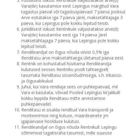
Füüsilisest isikust Rentnikule väljastatakse arve(d)
Vara(de) kasutamise eest Lepingus märgitud Vara
tagastus päeval või tagastuspäevast 7 päeva jooksul.
Arve esitatakse iga 7 päeva järel, maksetähtajaga 3
päeva, kui Lepingus pole kokku lepitud teisiti.
Juriidilisest isikust Rentnikule väljastatakse arve(d)
Vara(de) kasutamise eest iga 14 päeva järel
maksetähtajaga 7 päeva, kui Lepingus pole kokku
lepitud teisiti.
Rendileandjal on õigus nõuda viivist 0,5% iga
Renditasu arve maksetähtaega ületanud päeva eest.
Rentnik on kohustatud hüvitama Rendileandja
kulutused seoses Rentniku poolt tähtaegselt
tasumata Renditasu sissenõudmisega, s.h. inkasso-
ja õigusabikulud.
Juhul, kui Vara rendiaja sees on puhkepäevad, mil
Vara ei kasutata, võivad Pooled Lepingus kirjalikult
kokku leppida Renditasu mitte arvestamise
puhkepäevadel.
Renditasu ei sisalda renditud Vara transpordi ja
monteerimise ning kütuse, määrdeainete jm
igapäevase hoolduse kulutusi.
Rendileandjal on õigus nõuda Rentnikult Lepingu
sõlmimisel tagatisraha tasumist, mille suuruse