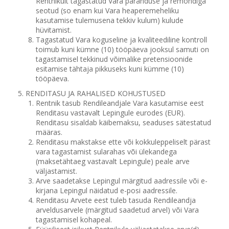
Rentnikult tagastatud Vara paranduse ja remondiga
seotud (so enam kui Vara heaperemeheliku
kasutamise tulemusena tekkiv kulum) kulude
hüvitamist.
Tagastatud Vara koguseline ja kvaliteediline kontroll
toimub kuni kümne (10) tööpäeva jooksul samuti on
tagastamisel tekkinud võimalike pretensioonide
esitamise tähtaja pikkuseks kuni kümme (10)
tööpäeva.
RENDITASU JA RAHALISED KOHUSTUSED
Rentnik tasub Rendileandjale Vara kasutamise eest
Renditasu vastavalt Lepingule eurodes (EUR).
Renditasu sisaldab käibemaksu, seaduses sätestatud
määras.
Renditasu makstakse ette või kokkuleppeliselt pärast
vara tagastamist sularahas või ülekandega
(maksetähtaeg vastavalt Lepingule) peale arve
väljastamist.
Arve saadetakse Lepingul märgitud aadressile või e-
kirjana Lepingul näidatud e-posi aadressile.
Renditasu Arvete eest tuleb tasuda Rendileandja
arveldusarvele (märgitud saadetud arvel) või Vara
tagastamisel kohapeal.