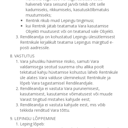
halveneb Vara seisund ja/või tekib oht selle
kadumiseks, rikkumiseks, kasutuskõlbmatuks
muutumiseks;
Rentnik rikub muid Lepingu tingimusi;
kui Rentnik jätab teatamata Vara kasutamise
Objekti muutusest või on teatanud vale Objekti.
Rendileandja on kohustatud Lepingu ülesütlemisest
Rentnikule kirjalikult teatama Lepingus märgitud e-
posti aadressile.
VASTUTUS
Vara juhusliku hävimise riisiko, samuti Vara
valdamisega seotud suurema ohu allika poolt
tekitatud kahju hüvitamise kohustus läheb Rentnikule
üle alates Vara valduse üleminekust Rentnikule ja
lõpeb Vara tagastamisel Rendileandjale.
Rendileandja ei vastuta Vara purunemisest,
kasutamisest, kasutamise võimatusest või muude
Varast tingitud mistahes kahjude eest;
Rendileandja ei vastuta kahjude eest, mis võib
tekkida renditud Vara tõttu.
LEPINGU LÕPPEMINE
Leping lõpeb: