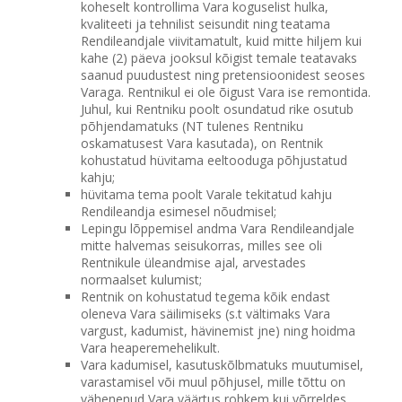
koheselt kontrollima Vara koguselist hulka,
kvaliteeti ja tehnilist seisundit ning teatama
Rendileandjale viivitamatult, kuid mitte hiljem kui
kahe (2) päeva jooksul kõigist temale teatavaks
saanud puudustest ning pretensioonidest seoses
Varaga. Rentnikul ei ole õigust Vara ise remontida.
Juhul, kui Rentniku poolt osundatud rike osutub
põhjendamatuks (NT tulenes Rentniku
oskamatusest Vara kasutada), on Rentnik
kohustatud hüvitama eeltooduga põhjustatud
kahju;
hüvitama tema poolt Varale tekitatud kahju
Rendileandja esimesel nõudmisel;
Lepingu lõppemisel andma Vara Rendileandjale
mitte halvemas seisukorras, milles see oli
Rentnikule üleandmise ajal, arvestades
normaalset kulumist;
Rentnik on kohustatud tegema kõik endast
oleneva Vara säilimiseks (s.t vältimaks Vara
vargust, kadumist, hävinemist jne) ning hoidma
Vara heaperemehelikult.
Vara kadumisel, kasutuskõlbmatuks muutumisel,
varastamisel või muul põhjusel, mille tõttu on
vähenenud Vara väärtus rohkem kui võrreldes