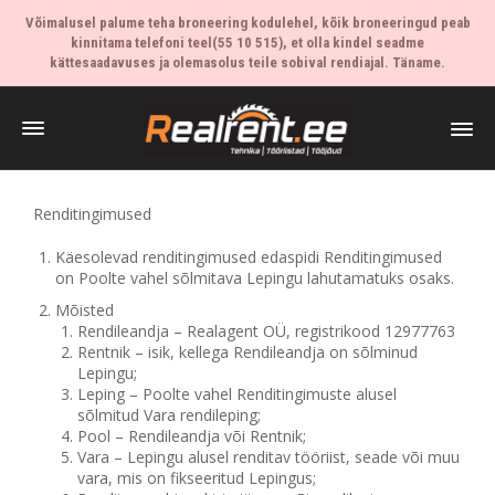
Võimalusel palume teha broneering kodulehel, kõik broneeringud peab
kinnitama telefoni teel(55 10 515), et olla kindel seadme
kättesaadavuses ja olemasolus teile sobival rendiajal. Täname.
Renditingimused
Käesolevad renditingimused edaspidi Renditingimused
on Poolte vahel sõlmitava Lepingu lahutamatuks osaks.
Mõisted
Rendileandja – Realagent OÜ, registrikood 12977763
Rentnik – isik, kellega Rendileandja on sõlminud
Lepingu;
Leping – Poolte vahel Renditingimuste alusel
sõlmitud Vara rendileping;
Pool – Rendileandja või Rentnik;
Vara – Lepingu alusel renditav tööriist, seade või muu
vara, mis on fikseeritud Lepingus;