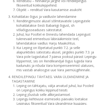
Renditasu – hinnakirja järgne või rendilepingus
fikseeritud kokkuleppehind.
Objekt – renditud Vara kasutamise asukoht
Kohaldatav õigus ja vaidluste lahendamine
Renditingimuste alusel sõlmitavatele Lepingutele
kohaldatakse Eesti Babariigi õigust, sh
võlaõigusseaduses sätestatut.
Juhul, kui Pooltel ei õnnestu lahendada Lepingust
tulenevaid erimeelsusi läbirääkimiste teel,
lahendatakse vaidlus Harju Maakohtus.
Kui Leping on lõpetatud punkti 7.2. ja selle
alapunktides sätestatu alusel, järgides punkti 7.3. ja
Vara pole tagastatud 7 päeva jooksul pärast Lepingu
lõppemist, siis on Rendileandjal õigus lugeda Vara
kadunuks ja nõuda Vara kompenseerimist ulatuses,
mis vastab analoogse uue Vara jaemüügihinnale.
RENDILEPINGU TÄHTAEG. VARA ÜLEANDMINE JA
TAGASTAMINE
Leping on tähtajatu, välja arvatud juhul, kui Pooled
on Lepingus kokku leppinud teisiti.
Leping jõustub selle allkirjastamisel.
Lepingu kehtivuse esimeseks päevaks loetakse
Lepingus fikseeritud Vara üleandmise kuupäev,