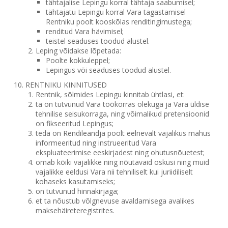
tähtajalise Lepingu korral tähtaja saabumisel;
tähtajatu Lepingu korral Vara tagastamisel
Rentniku poolt kooskõlas renditingimustega;
renditud Vara hävimisel;
teistel seaduses toodud alustel.
Leping võidakse lõpetada:
Poolte kokkuleppel;
Lepingus või seaduses toodud alustel.
RENTNIKU KINNITUSED
Rentnik, sõlmides Lepingu kinnitab ühtlasi, et:
ta on tutvunud Vara töökorras olekuga ja Vara üldise
tehnilise seisukorraga, ning võimalikud pretensioonid
on fikseeritud Lepingus;
teda on Rendileandja poolt eelnevalt vajalikus mahus
informeeritud ning instrueeritud Vara
ekspluateerimise eeskirjadest ning ohutusnõuetest;
omab kõiki vajalikke ning nõutavaid oskusi ning muid
vajalikke eeldusi Vara nii tehniliselt kui juriidiliselt
kohaseks kasutamiseks;
on tutvunud hinnakirjaga;
et ta nõustub võlgnevuse avaldamisega avalikes
maksehäireteregistrites.