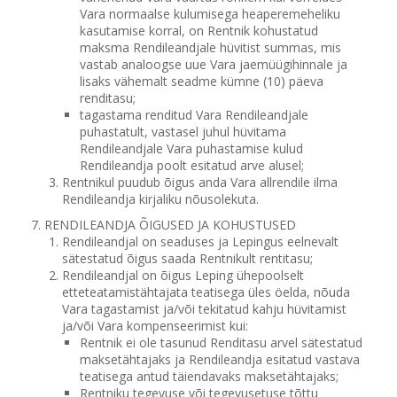
Vara normaalse kulumisega heaperemeheliku
kasutamise korral, on Rentnik kohustatud
maksma Rendileandjale hüvitist summas, mis
vastab analoogse uue Vara jaemüügihinnale ja
lisaks vähemalt seadme kümne (10) päeva
renditasu;
tagastama renditud Vara Rendileandjale
puhastatult, vastasel juhul hüvitama
Rendileandjale Vara puhastamise kulud
Rendileandja poolt esitatud arve alusel;
Rentnikul puudub õigus anda Vara allrendile ilma
Rendileandja kirjaliku nõusolekuta.
RENDILEANDJA ÕIGUSED JA KOHUSTUSED
Rendileandjal on seaduses ja Lepingus eelnevalt
sätestatud õigus saada Rentnikult rentitasu;
Rendileandjal on õigus Leping ühepoolselt
etteteatamistähtajata teatisega üles öelda, nõuda
Vara tagastamist ja/või tekitatud kahju hüvitamist
ja/või Vara kompenseerimist kui:
Rentnik ei ole tasunud Renditasu arvel sätestatud
maksetähtajaks ja Rendileandja esitatud vastava
teatisega antud täiendavaks maksetähtajaks;
Rentniku tegevuse või tegevusetuse tõttu