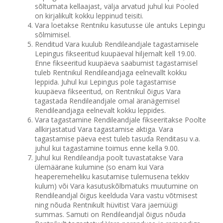
sõltumata kellaajast, välja arvatud juhul kui Pooled
on kirjalikult kokku leppinud teisiti.
Vara loetakse Rentniku kasutusse üle antuks Lepingu
sõlmimisel.
Renditud Vara kuulub Rendileandjale tagastamisele
Lepingus fikseeritud kuupäeval hiljemalt kell 19.00.
Enne fikseeritud kuupäeva saabumist tagastamisel
tuleb Rentnikul Rendileandjaga eelnevallt kokku
leppida. Juhul kui Lepingus pole tagastamise
kuupäeva fikseeritud, on Rentnikul õigus Vara
tagastada Rendileandjale omal äranägemisel
Rendileandjaga eelnevalt kokku leppides.
Vara tagastamine Rendileandjale fikseeritakse Poolte
allkirjastatud Vara tagastamise aktiga. Vara
tagastamise päeva eest tuleb tasuda Renditasu v.a.
juhul kui tagastamine toimus enne kella 9.00.
Juhul kui Rendileandja poolt tuvastatakse Vara
ülemäärane kulumine (so enam kui Vara
heaperemeheliku kasutamise tulemusena tekkiv
kulum) või Vara kasutuskõlbmatuks muutumine on
Rendileandjal õigus keelduda Vara vastu võtmisest
ning nõuda Rentnikult hüvitist Vara jaemüügi
summas. Samuti on Rendileandjal õigus nõuda