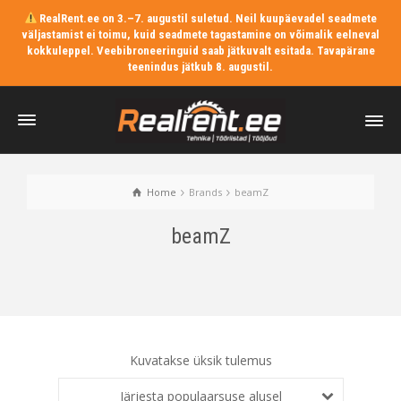
RealRent.ee on 3.–7. augustil suletud. Neil kuupäevadel seadmete
väljastamist ei toimu, kuid seadmete tagastamine on võimalik eelneval
kokkuleppel. Veebibroneeringuid saab jätkuvalt esitada. Tavapärane
teenindus jätkub 8. augustil.
Home
Brands
beamZ
beamZ
Kuvatakse üksik tulemus
Järjesta populaarsuse alusel