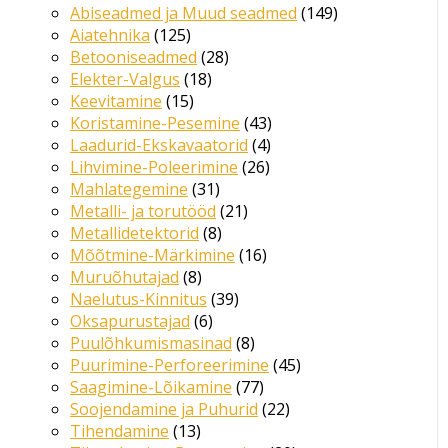
Abiseadmed ja Muud seadmed
149
Aiatehnika
125
Betooniseadmed
28
Elekter-Valgus
18
Keevitamine
15
Koristamine-Pesemine
43
Laadurid-Ekskavaatorid
4
Lihvimine-Poleerimine
26
Mahlategemine
31
Metalli- ja torutööd
21
Metallidetektorid
8
Mõõtmine-Märkimine
16
Muruõhutajad
8
Naelutus-Kinnitus
39
Oksapurustajad
6
Puulõhkumismasinad
8
Puurimine-Perforeerimine
45
Saagimine-Lõikamine
77
Soojendamine ja Puhurid
22
Tihendamine
13