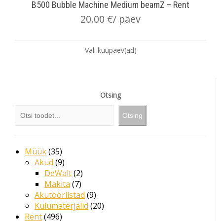
B500 Bubble Machine Medium beamZ – Rent
20.00
€
/ päev
Vali kuupäev(ad)
Otsing
Otsing
Müük
35
Akud
9
DeWalt
2
Makita
7
Akutööriistad
9
Kulumaterjalid
20
Rent
496