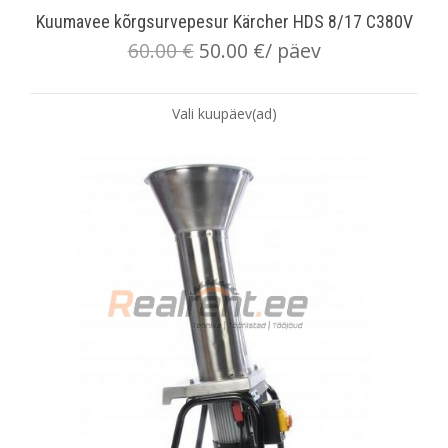
Kuumavee kõrgsurvepesur Kärcher HDS 8/17 C380V
60.00
€
50.00
€
/ päev
Vali kuupäev(ad)