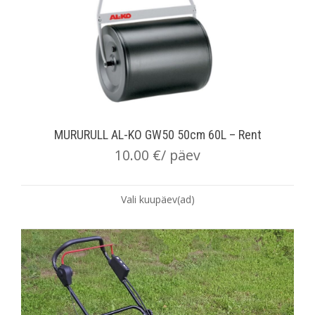
MURURULL AL-KO GW50 50cm 60L – Rent
10.00
€
/ päev
Vali kuupäev(ad)