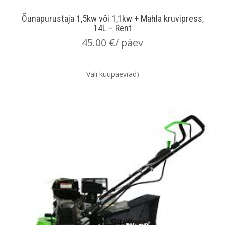
Õunapurustaja 1,5kw või 1,1kw + Mahla kruvipress,
14L – Rent
45.00
€
/ päev
Vali kuupäev(ad)