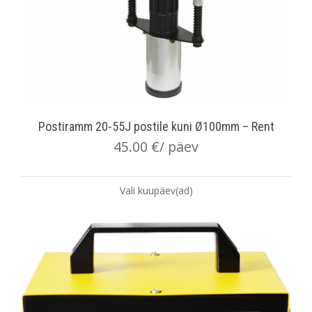
Postiramm 20-55J postile kuni Ø100mm – Rent
45.00
€
/ päev
Vali kuupäev(ad)