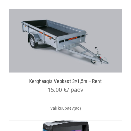
Kerghaagis Veokast 3×1,5m – Rent
15.00
€
/ päev
Vali kuupäev(ad)