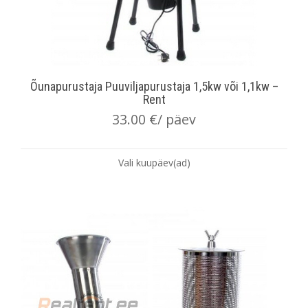
Õunapurustaja Puuviljapurustaja 1,5kw või 1,1kw –
Rent
33.00
€
/ päev
Vali kuupäev(ad)