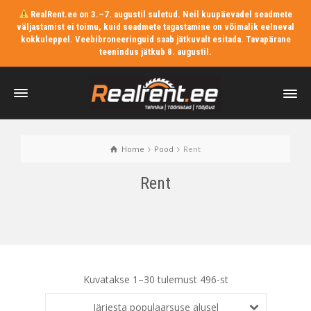
RealRent.ee on 3.–7. augustil suletud. Neil kuupäevadel seadmete
väljastamist ei toimu, kuid seadmete tagastamine on võimalik eelneval
kokkuleppel. Veebibroneeringuid saab jätkuvalt esitada. Tavapärane
teenindus jätkub 8. augustil.
Home
Pood
Rent
Rent
Kuvatakse 1–30 tulemust 496-st
Järjesta populaarsuse alusel