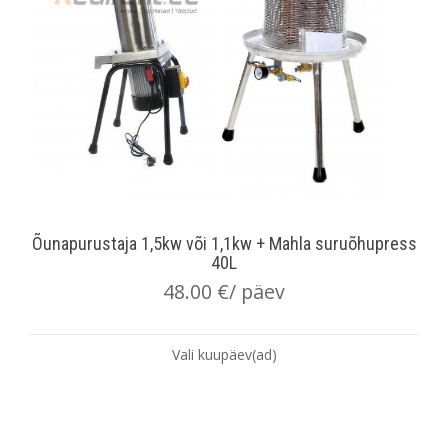
Õunapurustaja 1,5kw või 1,1kw + Mahla suruõhupress
40L
48.00
€
/ päev
Vali kuupäev(ad)