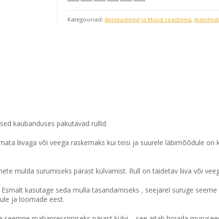
3
4
5
6
7
24
25
26
27
2
10
11
12
13
1
Kategooriad:
Abiseadmed ja Muud seadmed
,
Aiatehni
31
1
2
3
4
17
18
19
20
2
24
25
26
27
2
Täna
Kustuta
31
1
2
3
4
Täna
Kustuta
eised kaubanduses pakutavad rullid.
ata liivaga või veega raskemaks kui teisi ja suurele läbimõõdule on k
te mulda surumiseks pärast külvamist. Rull on täidetav liiva või veeg
l. Esmalt kasutage seda mulla tasandamiseks , seejärel suruge seeme 
ule ja loomade eest.
ja seemne mahapressimiseks pärast külvi – see aitab hoiada muruse