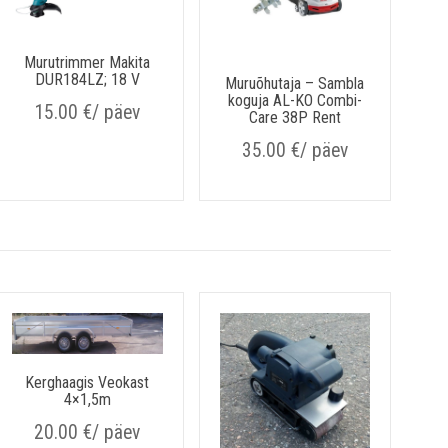
k
Murutrimmer Makita
DUR184LZ; 18 V
Muruõhutaja – Sambla
koguja AL-KO Combi-
15.00
€
/ päev
Care 38P Rent
35.00
€
/ päev
Kerghaagis Veokast
4×1,5m
20.00
€
/ päev