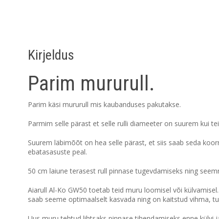
Kirjeldus
Parim mururull.
Parim käsi mururull mis kaubanduses pakutakse.
Parmim selle pärast et selle rulli diameeter on suurem kui t
Suurem läbimõõt on hea selle pärast, et siis saab seda koorm
ebatasasuste peal.
50 cm laiune terasest rull pinnase tugevdamiseks ning seemne
Aiarull Al-Ko GW50 toetab teid muru loomisel või külvamise
saab seeme optimaalselt kasvada ning on kaitstud vihma, tu
Uus muru tehtud lihtsaks p
innase tihendamiseks enne külvi 