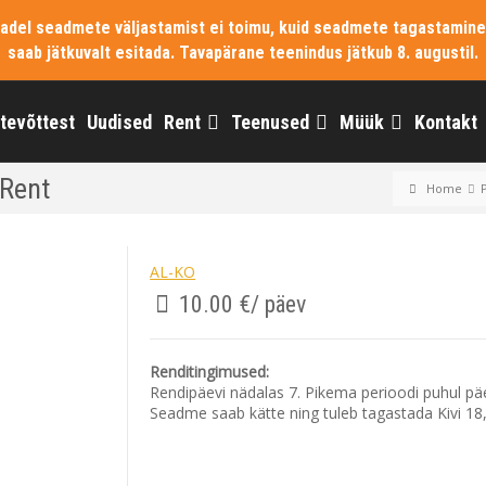
vadel seadmete väljastamist ei toimu, kuid seadmete tagastamine
saab jätkuvalt esitada. Tavapärane teenindus jätkub 8. augustil.
ttevõttest
Uudised
Rent
Teenused
Müük
Kontakt
Rent
Home
AL-KO
10.00
€
/ päev
Renditingimused:
Rendipäevi nädalas 7. Pikema perioodi puhul pä
Seadme saab kätte ning tuleb tagastada Kivi 18, L