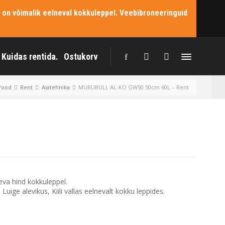
 on võimalik eelneval kokkuleppel. Veebibroneeringuid
Kuidas rentida.
Ostukorv
Pood
Rent
Aiatehnika
MURURULL AL-KO GW50 50cm 60L – Rent
eva hind kokkuleppel.
uige alevikus, Kiili vallas eelnevalt kokku leppides.