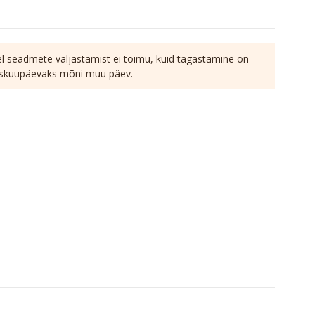
l seadmete väljastamist ei toimu, kuid tagastamine on
lguskuupäevaks mõni muu päev.
L
P
1
1
2
8
9
L
P
4
15
16
1
1
2
1
22
23