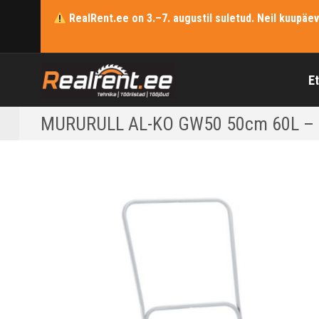
RealRent.ee on 3.–7. augustil suletud. Neil kuupäe
E
MURURULL AL-KO GW50 50cm 60L – 