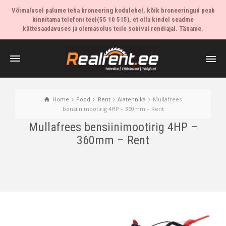
Võimalusel palume teha broneering kodulehel, kõik broneeringud peab
kinnitama telefoni teel(55 10 515), et olla kindel seadme
kättesaadavuses ja olemasolus teile sobival rendiajal. Täname.
Home
Pood
Rent
Aiatehnika
Mullafrees
bensiinimootirig 4HP – 360mm – Rent
Mullafrees bensiinimootirig 4HP –
360mm – Rent