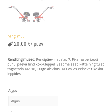
Mingi muu
20.00
€
/ päev
Renditingimused:
Rendipäevi nädalas 7. Pikema perioodi
puhul päeva hind kokkuleppel. Seadme saab kätte ning tuleb
tagastada Kivi 18, Luige alevikus, Kiili vallas eelnevalt kokku
leppides.
Algus
Algus