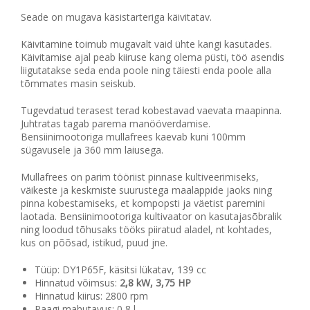
Seade on mugava käsistarteriga käivitatav.
Käivitamine toimub mugavalt vaid ühte kangi kasutades.
Käivitamise ajal peab kiiruse kang olema püsti, töö asendis
liigutatakse seda enda poole ning täiesti enda poole alla
tõmmates masin seiskub.
Tugevdatud terasest terad kobestavad vaevata maapinna.
Juhtratas tagab parema manööverdamise.
Bensiinimootoriga mullafrees kaevab kuni 100mm
sügavusele ja 360 mm laiusega.
Mullafrees on parim tööriist pinnase kultiveerimiseks,
väikeste ja keskmiste suurustega maalappide jaoks ning
pinna kobestamiseks, et kompopsti ja väetist paremini
laotada. Bensiinimootoriga kultivaator on kasutajasõbralik
ning loodud tõhusaks tööks piiratud aladel, nt kohtades,
kus on põõsad, istikud, puud jne.
Tüüp: DY1P65F, käsitsi lükatav, 139 cc
Hinnatud võimsus:
2,8 kW, 3,75 HP
Hinnatud kiirus: 2800 rpm
Paagi mahutavus: 0,8 l