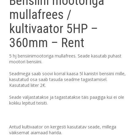
Bensiini mootoriga
mullafrees /
kultivaator 5HP –
360mm – Rent
5 hj bensiinimootoriga mullafrees. Seade kasutab puhast
mootori bensiini.
Seadmega saab soovi korral kaasa 5l kanistri bensiini mille,
kasutatud osa saab tasuda seadme tagastamisel.
Kasutatud liiter 2€.
Seade väljastatakse ja tagastatakse täis paagiga kui ei ole
kokku lepitud teisiti.
Antud kultivaator on kergesti kasutatav seade, millega
väiksemat aiamaad harida.