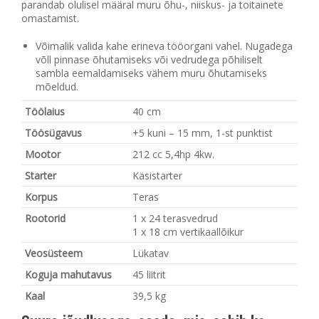
parandab olulisel määral muru õhu-, niiskus- ja toitainete
omastamist.
Võimalik valida kahe erineva tööorgani vahel. Nugadega
võll pinnase õhutamiseks või vedrudega põhiliselt
sambla eemaldamiseks vähem muru õhutamiseks
mõeldud.
Töölaius
40 cm
Töösügavus
+5 kuni – 15 mm, 1-st punktist
Mootor
212 cc 5,4hp 4kw.
Starter
Käsistarter
Korpus
Teras
Rootorid
1 x 24 terasvedrud
1 x 18 cm vertikaallõikur
Veosüsteem
Lükatav
Koguja mahutavus
45 liitrit
Kaal
39,5 kg