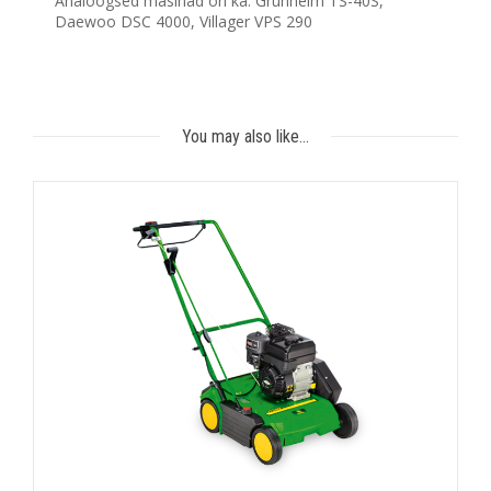
Analoogsed masinad on ka: Grunhelm TS-40S,
Daewoo DSC 4000, Villager VPS 290
You may also like…