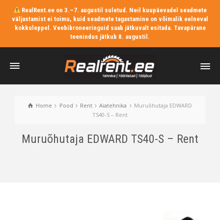
RealRent.ee on 3.–7. augustil suletud. Neil kuupäevadel seadmete
väljastamist ei toimu, kuid seadmete tagastamine on võimalik eelneval
kokkuleppel. Veebibroneeringuid saab jätkuvalt esitada. Tavapärane
teenindus jätkub 8. augustil.
Home
Pood
Rent
Aiatehnika
Muruõhutaja EDWARD
TS40-S – Rent
Muruõhutaja EDWARD TS40-S – Rent