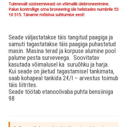
Tulenevalt süsteemiveast on võimalik ülebroneerimine.
Palun kontrollige oma broneering üle helistades numbrile 55
10 515. Täname mõistva suhtumise eest!
Seade väljastatakse täis tangitud paagiga ja
samuti tagastatakse täis paagiga puhastatud
masin. Masina terad ja korpuse alumine pool
palume pesta surveveega. Soovitatav
kasutada võimalusel ka suruõhku ja harja.
Kui seade on jäetud tagastamisel tankimata,
saab kohapeal tankida 2€/l – arvestus toimub
täis liitrites.
Seade töötab etanoolivaba puhta bensiiniga
98