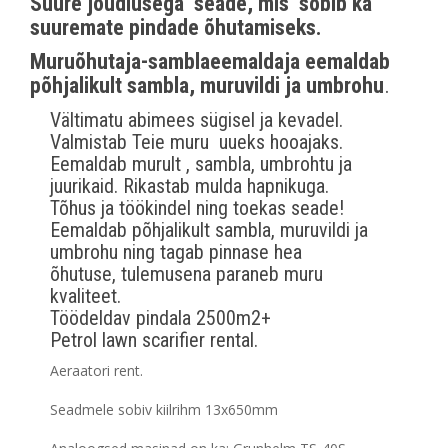
Suure jõudlusega seade, mis sobib ka
suuremate pindade õhutamiseks.
Muruõhutaja-samblaeemaldaja eemaldab
põhjalikult sambla, muruvildi ja umbrohu
.
Vältimatu abimees sügisel ja kevadel.
Valmistab Teie muru uueks hooajaks.
Eemaldab murult , sambla, umbrohtu ja
juurikaid. Rikastab mulda hapnikuga.
Tõhus ja töökindel ning toekas seade!
Eemaldab põhjalikult sambla, muruvildi ja
umbrohu ning tagab pinnase hea
õhutuse, tulemusena paraneb muru
kvaliteet.
Töödeldav pindala 2500m2+
Petrol lawn scarifier rental.
Aeraatori rent.
Seadmele sobiv kiilrihm 13x650mm