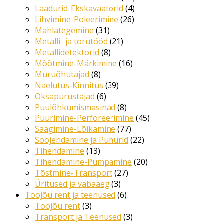
Laadurid-Ekskavaatorid
4
Lihvimine-Poleerimine
26
Mahlategemine
31
Metalli- ja torutööd
21
Metallidetektorid
8
Mõõtmine-Märkimine
16
Muruõhutajad
8
Naelutus-Kinnitus
39
Oksapurustajad
6
Puulõhkumismasinad
8
Puurimine-Perforeerimine
45
Saagimine-Lõikamine
77
Soojendamine ja Puhurid
22
Tihendamine
13
Tihendamine-Pumpamine
20
Tõstmine-Transport
27
Üritused ja vabaaeg
3
Tööjõu rent ja teenused
6
Tööjõu rent
3
Transport ja Teenused
3