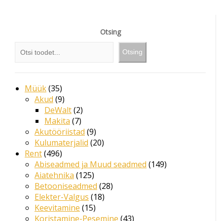
Otsing
Otsing
Müük
35
Akud
9
DeWalt
2
Makita
7
Akutööriistad
9
Kulumaterjalid
20
Rent
496
Abiseadmed ja Muud seadmed
149
Aiatehnika
125
Betooniseadmed
28
Elekter-Valgus
18
Keevitamine
15
Koristamine-Pesemine
43