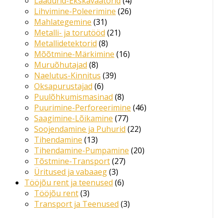
Laadurid-Ekskavaatorid
4
Lihvimine-Poleerimine
26
Mahlategemine
31
Metalli- ja torutööd
21
Metallidetektorid
8
Mõõtmine-Märkimine
16
Muruõhutajad
8
Naelutus-Kinnitus
39
Oksapurustajad
6
Puulõhkumismasinad
8
Puurimine-Perforeerimine
46
Saagimine-Lõikamine
77
Soojendamine ja Puhurid
22
Tihendamine
13
Tihendamine-Pumpamine
20
Tõstmine-Transport
27
Üritused ja vabaaeg
3
Tööjõu rent ja teenused
6
Tööjõu rent
3
Transport ja Teenused
3