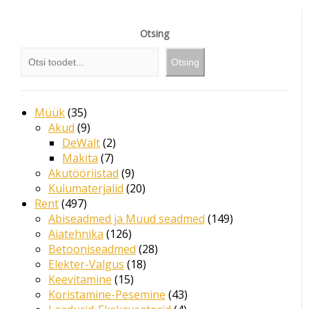
Otsing
Otsing
Müük
35
Akud
9
DeWalt
2
Makita
7
Akutööriistad
9
Kulumaterjalid
20
Rent
497
Abiseadmed ja Muud seadmed
149
Aiatehnika
126
Betooniseadmed
28
Elekter-Valgus
18
Keevitamine
15
Koristamine-Pesemine
43