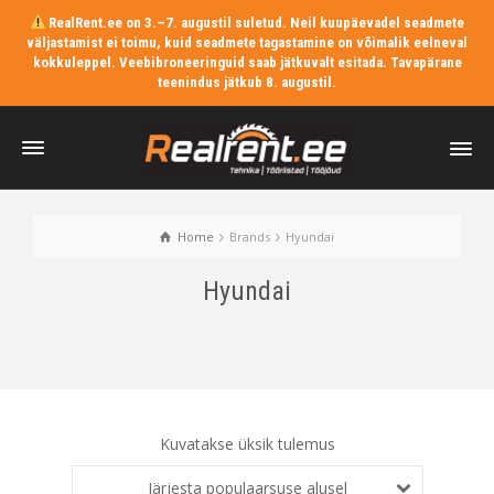
RealRent.ee on 3.–7. augustil suletud. Neil kuupäevadel seadmete
väljastamist ei toimu, kuid seadmete tagastamine on võimalik eelneval
kokkuleppel. Veebibroneeringuid saab jätkuvalt esitada. Tavapärane
teenindus jätkub 8. augustil.
Home
Brands
Hyundai
Hyundai
Kuvatakse üksik tulemus
Järjesta populaarsuse alusel