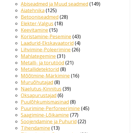
Abiseadmed ja Muud seadmed
149
Aiatehnika
125
Betooniseadmed
28
Elekter-Valgus
18
Keevitamine
15
Koristamine-Pesemine
43
Laadurid-Ekskavaatorid
4
Lihvimine-Poleerimine
26
Mahlategemine
31
Metalli- ja torutööd
21
Metallidetektorid
8
Mõõtmine-Märkimine
16
Muruõhutajad
8
Naelutus-Kinnitus
39
Oksapurustajad
6
Puulõhkumismasinad
8
Puurimine-Perforeerimine
45
Saagimine-Lõikamine
77
Soojendamine ja Puhurid
22
Tihendamine
13