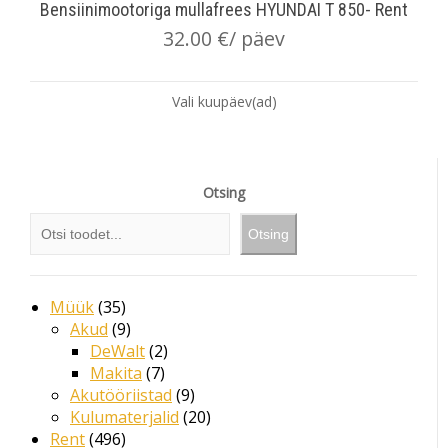
Bensiinimootoriga mullafrees HYUNDAI T 850- Rent
32.00
€
/ päev
Vali kuupäev(ad)
Otsing
Otsing
Müük
35
Akud
9
DeWalt
2
Makita
7
Akutööriistad
9
Kulumaterjalid
20
Rent
496