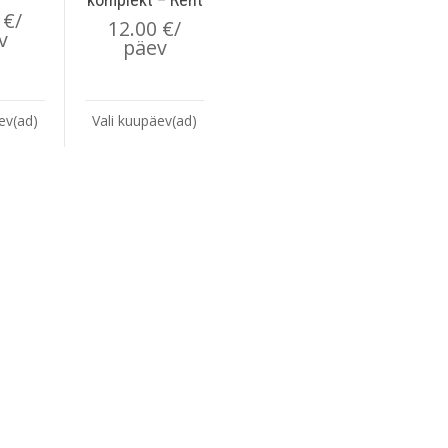
0
€
/
12.00
€
/
v
päev
ev(ad)
Vali kuupäev(ad)