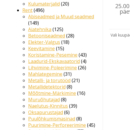
Kulumaterjalid
20
25.0
Rent
496
päe
Abiseadmed ja Muud seadmed
149
Aiatehnika
125
Vali kuupä
Betooniseadmed
28
Elekter-Valgus
18
Keevitamine
15
Koristamine-Pesemine
43
Laadurid-Ekskavaatorid
4
Lihvimine-Poleerimine
26
Mahlategemine
31
Metalli- ja torutööd
21
Metallidetektorid
8
Mõõtmine-Märkimine
16
Muruõhutajad
8
Naelutus-Kinnitus
39
Oksapurustajad
6
Puulõhkumismasinad
8
Puurimine-Perforeerimine
45