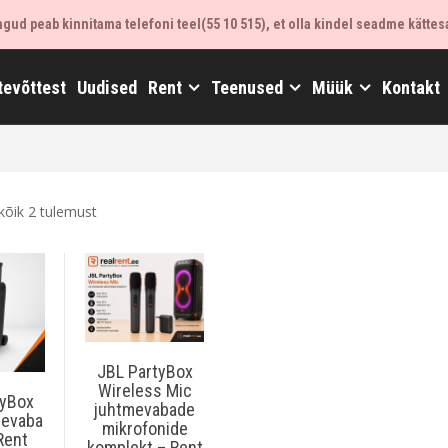
ud peab kinnitama telefoni teel(55 10 515), et olla kindel seadme kättes
tevõttest
Uudised
Rent
Teenused
Müük
Kontakt
kõik 2 tulemust
JBL PartyBox
Wireless Mic
tyBox
juhtmevabade
mevaba
mikrofonide
 Rent
komplekt – Rent