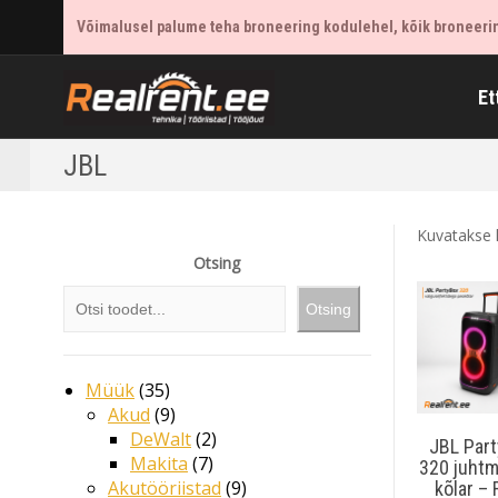
Võimalusel palume teha broneering kodulehel, kõik broneering
Et
JBL
Kuvatakse 
Otsing
Otsing
Müük
35
Akud
9
DeWalt
2
JBL Par
Makita
7
320 juht
Akutööriistad
9
kõlar –