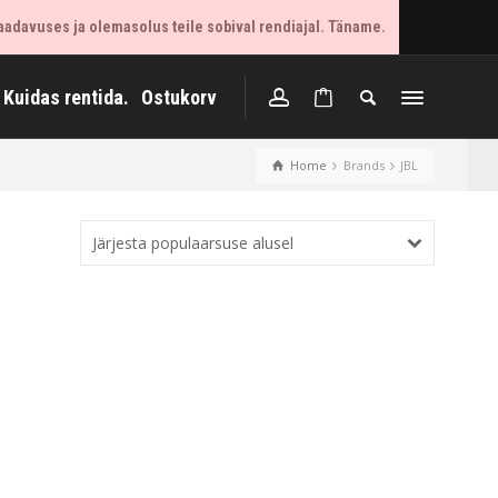
aadavuses ja olemasolus teile sobival rendiajal. Täname.
Kuidas rentida.
Ostukorv
Home
Brands
JBL
Järjesta populaarsuse alusel