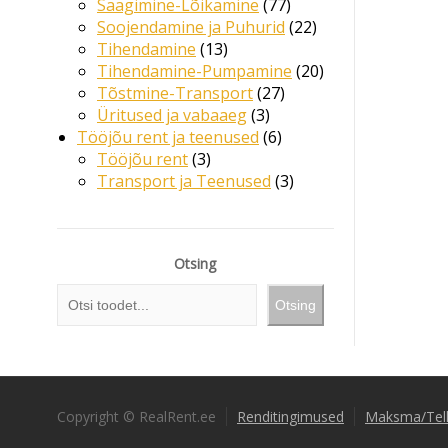
Saagimine-Lõikamine
77
Soojendamine ja Puhurid
22
Tihendamine
13
Tihendamine-Pumpamine
20
Tõstmine-Transport
27
Üritused ja vabaaeg
3
Tööjõu rent ja teenused
6
Tööjõu rent
3
Transport ja Teenused
3
Otsing
Otsing
Copyright © RealRent.ee
Renditingimused
Maksma/Tel