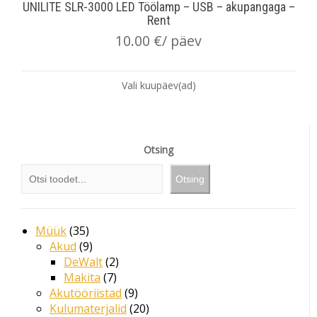
UNILITE SLR-3000 LED Töölamp – USB – akupangaga –
Rent
10.00
€
/ päev
Vali kuupäev(ad)
Otsing
Otsing
Müük
35
Akud
9
DeWalt
2
Makita
7
Akutööriistad
9
Kulumaterjalid
20