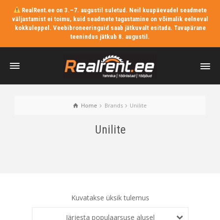
RealRent.ee on 3.–7. augustil suletud. Neil kuupäevadel seadmete
väljastamist ei toimu, kuid seadmete tagastamine on võimalik eelneval
kokkuleppel. Veebibroneeringuid saab jätkuvalt esitada. Tavapärane
teenindus jätkub 8. augustil.
Home
Brands
Unilite
Unilite
Kuvatakse üksik tulemus
Järjesta populaarsuse alusel