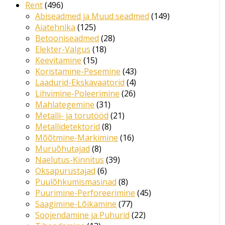
Rent
496
Abiseadmed ja Muud seadmed
149
Aiatehnika
125
Betooniseadmed
28
Elekter-Valgus
18
Keevitamine
15
Koristamine-Pesemine
43
Laadurid-Ekskavaatorid
4
Lihvimine-Poleerimine
26
Mahlategemine
31
Metalli- ja torutööd
21
Metallidetektorid
8
Mõõtmine-Märkimine
16
Muruõhutajad
8
Naelutus-Kinnitus
39
Oksapurustajad
6
Puulõhkumismasinad
8
Puurimine-Perforeerimine
45
Saagimine-Lõikamine
77
Soojendamine ja Puhurid
22