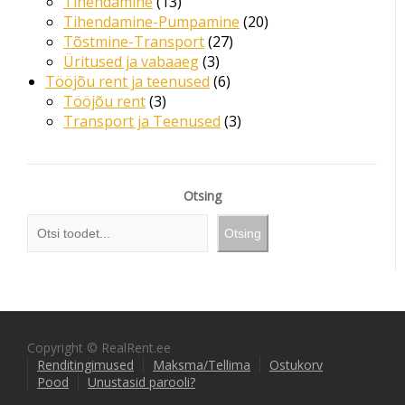
Tihendamine
13
Tihendamine-Pumpamine
20
Tõstmine-Transport
27
Üritused ja vabaaeg
3
Tööjõu rent ja teenused
6
Tööjõu rent
3
Transport ja Teenused
3
Otsing
Otsing
Copyright © RealRent.ee
Renditingimused
Maksma/Tellima
Ostukorv
Pood
Unustasid parooli?