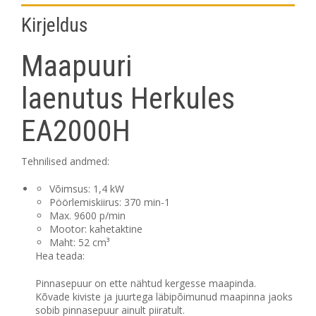
Kirjeldus
Täna
Kustuta
Sulge
Maapuuri
laenutus
Herkules
EA2000H
Tehnilised andmed:
Võimsus: 1,4 kW
Pöörlemiskiirus: 370 min-1
Max. 9600 p/min
Mootor: kahetaktine
Maht: 52 cm³
Hea teada:
Pinnasepuur on ette nähtud kergesse maapinda.
Kõvade kiviste ja juurtega läbipõimunud maapinna jaoks
sobib pinnasepuur ainult piiratult.