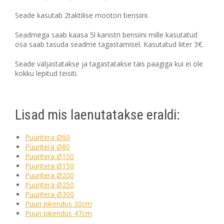
Seade kasutab 2taktilise mootori bensiini.
Seadmega saab kaasa 5l kanistri bensiini mille kasutatud
osa saab tasuda seadme tagastamisel. Kasutatud liiter 3€.
Seade väljastatakse ja tagastatakse täis paagiga kui ei ole
kokku lepitud teisiti.
Lisad mis laenutatakse eraldi:
Puuritera Ø60
Puuritera Ø80
Puuritera Ø100
Puuritera Ø150
Puuritera Ø200
Puuritera Ø250
Puuritera Ø300
Puuri pikendus 30cm
Puuri pikendus 47cm