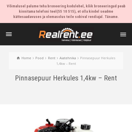
Võimalusel palume teha broneering kodulehel, kõik broneeringud peab
kinnitama telefoni teel(55 10 515), et olla kindel seadme
kättesaadavuses ja olemasolus teile sobival rendiajal. Täname.
Home
Pood
Rent
Aiatehnika
Pinnasepuur Herkules
1,4kw – Rent
Pinnasepuur Herkules 1,4kw – Rent