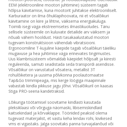
EEM (elektrooniline mootori juhtimine) süsteem tagab
hõlpsa käivitamise, kuna mootorit juhitakse elektrooniliselt.
Karburaator on ilma õhuklapihoovata, nii et võsalõikuri
käivitamine on kiire ja lihtne, väiksema energiakuluga.
Toimib isegi väga ekstreemsetes ilmastikuoludes. Tänu
sellisele süsteemile on kuluvate detailide arv väiksem ja
nõuab vähem hooldust. Hästi tasakaalustatud mootori
tugevam konstruktsioon vähendab vibratsiooni.
Ergonoomiline T-kujuline käepide tagab võsalõikuri täieliku
mugavuse ja hea juhtimise väga erinevates tingimustes.
Uus klambrisüsteem võimaldab käepidet hõlpsalt ja kiiresti
reguleerida, samuti seadistada seda transpordi asendisse.
Võsalõikur on varustatud võsatera, metallist 3T
rohulõiketera ja uusima põlvkonna poolautomaatse
Tap&Go trimmipeaga, mis kerge löögiga maapinnale
vabastab kindla pikkuse jagu jõhvi. Võsalõikuril on kaasas
Stiga PRO-seeria kandetraksid.
Lõikuriga töötamisel soovitame kindlasti kasutada
pleksiklaasi või võrguga näomaski, libisemiskindlaid
kaitsekindaid ja kõrvaklappe. Tööriided peaksid olema
tugevast materjalist, et vastu keha lendav rohi, kivikesed
vms ei vigastaks. Jalga soovitaks panna turvajalanõud või