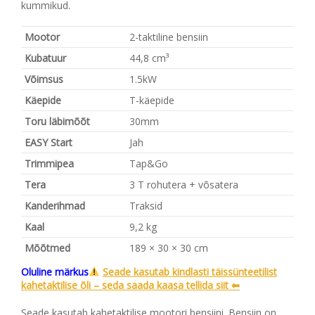
kummikud.
Mootor
2-taktiline bensiin
Kubatuur
44,8 cm³
Võimsus
1.5kW
Käepide
T-käepide
Toru läbimõõt
30mm
EASY Start
Jah
Trimmipea
Tap&Go
Tera
3 T rohutera + võsatera
Kanderihmad
Traksid
Kaal
9,2 kg
Mõõtmed
189 × 30 × 30 cm
Oluline märkus
Seade kasutab kindlasti täissünteetilist
kahetaktilise õli – seda saada kaasa tellida siit ⬅
Seade kasutab kahetaktilise mootori bensiini. Bensiin on