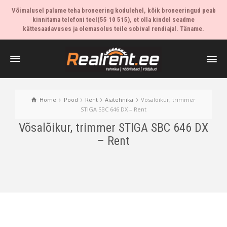
Võimalusel palume teha broneering kodulehel, kõik broneeringud peab
kinnitama telefoni teel(55 10 515), et olla kindel seadme
kättesaadavuses ja olemasolus teile sobival rendiajal. Täname.
Home
Pood
Rent
Aiatehnika
Võsalõikur, trimmer
STIGA SBC 646 DX – Rent
Võsalõikur, trimmer STIGA SBC 646 DX
– Rent