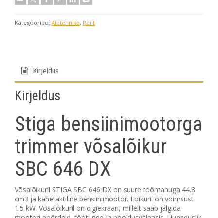
3
4
5
6
7
8
9
24
25
26
27
28
29
30
10
11
12
13
14
15
16
Kategooriad:
Aiatehnika
,
Rent
31
1
2
3
4
5
6
17
18
19
20
21
22
23
24
25
26
27
28
29
30
Täna
Kustuta
Sulge
31
1
2
3
4
5
6
Kirjeldus
Kirjeldus
Täna
Kustuta
Sulge
Stiga bensiinimootorga
trimmer võsalõikur
SBC 646 DX
Võsalõikuril STIGA SBC 646 DX on suure töömahuga 44.8
cm3 ja kahetaktiline bensiinimootor. Lõikuril on võimsust
1.5 kW. Võsalõikuril on digiekraan, millelt saab jälgida
mootori pöördeid, töötunde ja hooldusvälpasid. Uuenduslik