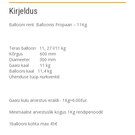
Kirjeldus
Täna
Kustuta
Sulge
Ballooni rent. Balloonis Propaan – 11Kg.
Teras balloon 11, 27 l/11 kg
Kõrgus 600 mm
Diameeter 300 mm
Gaasi kaal 11 kg
Ballooni kaal 11,4 kg
Ühenduse tüüp nurkventiil.
Gaasi kulu arvestus-eraldi.- 1Kg=6.00Eur.
Minimaalne arvestuslik kogus 1Kg rendiperioodil
1ballooni kohta max 45€