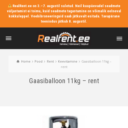
RealRent.ee on 3.–7. augustil suletud. Neil kuupäevadel seadmete
väljastamist ei toimu, kuid seadmete tagastamine on võimalik eelneval
kokkuleppel. Veebibroneeringuid saab jätkuvalt esitada. Tavapärane
teenindus jätkub 8. augustil.
Home
Pood
Rent
Keevitamine
Gaasiballoon 11kg –
rent
Gaasiballoon 11kg – rent