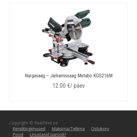
Nurgasaag – Järkamissaag Metabo KGS216M
12.00
€
/ päev
Copyright © RealRent.ee
Renditingimused
Maksma/Tellima
Ostukorv
Pood
Unustasid parooli?