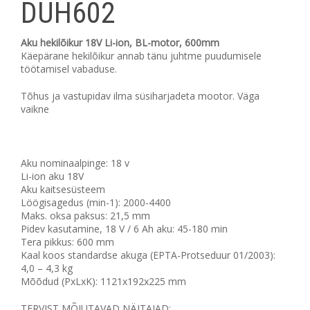
DUH602
Aku hekilõikur 18V Li-ion, BL-motor, 600mm
Käepärane hekilõikur annab tänu juhtme puudumisele
töötamisel vabaduse.
Tõhus ja vastupidav ilma süsiharjadeta mootor. Väga
vaikne
Aku nominaalpinge: 18 v
Li-ion aku 18V
Aku kaitsesüsteem
Löögisagedus (min-1): 2000-4400
Maks. oksa paksus: 21,5 mm
Pidev kasutamine, 18 V / 6 Ah aku: 45-180 min
Tera pikkus: 600 mm
Kaal koos standardse akuga (EPTA-Protseduur 01/2003):
4,0 – 4,3 kg
Mõõdud (PxLxK): 1121x192x225 mm
TERVIST MÕJUTAVAD NÄITAJAD: