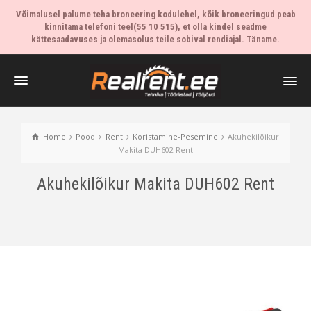
Võimalusel palume teha broneering kodulehel, kõik broneeringud peab
kinnitama telefoni teel(55 10 515), et olla kindel seadme
kättesaadavuses ja olemasolus teile sobival rendiajal. Täname.
Home
Pood
Rent
Koristamine-Pesemine
Akuhekilõikur
Makita DUH602 Rent
Akuhekilõikur Makita DUH602 Rent