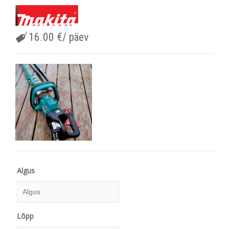
16.00
€
/ päev
Algus
Algus
Lõpp
August
2026