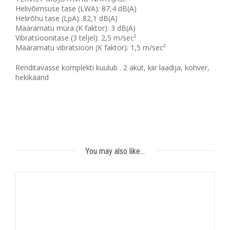
Helivõimsuse tase (LWA): 87,4 dB(A)
Helirõhu tase (LpA): 82,1 dB(A)
Määramatu müra (K faktor): 3 dB(A)
Vibratsioonitase (3 teljel): 2,5 m/sec²
Määramatu vibratsioon (K faktor): 1,5 m/sec²
Renditavasse komplekti kuulub . 2 akut, kiir laadija, kohver,
hekikäärid
You may also like…