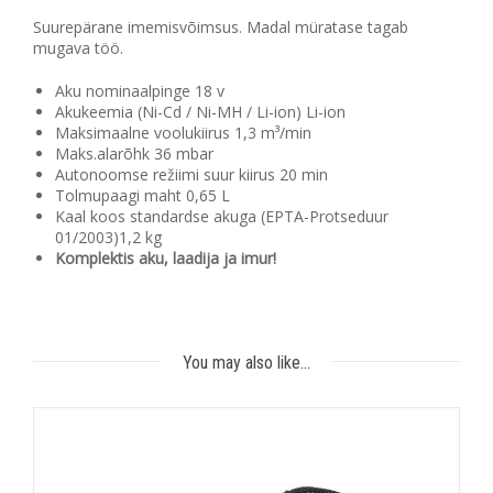
Suurepärane imemisvõimsus. Madal müratase tagab
mugava töö.
Aku nominaalpinge 18 v
Akukeemia (Ni-Cd / Ni-MH / Li-ion) Li-ion
Maksimaalne voolukiirus 1,3 m³/min
Maks.alarõhk 36 mbar
Autonoomse režiimi suur kiirus 20 min
Tolmupaagi maht 0,65 L
Kaal koos standardse akuga (EPTA-Protseduur
01/2003)1,2 kg
Komplektis aku, laadija ja imur!
You may also like…