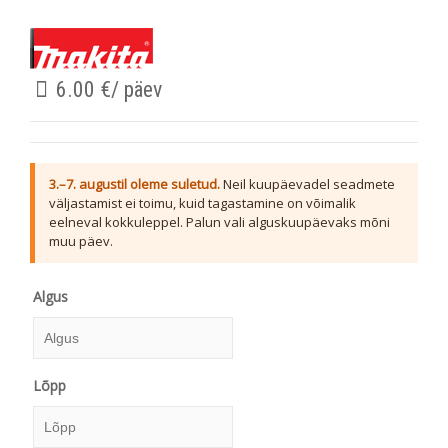
6.00
€
/ päev
3.–7. augustil oleme suletud.
Neil kuupäevadel seadmete
väljastamist ei toimu, kuid tagastamine on võimalik
eelneval kokkuleppel. Palun vali alguskuupäevaks mõni
muu päev.
Algus
Algus
Lõpp
August
2026
E
T
K
N
R
L
P