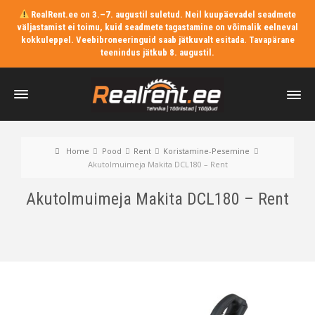
RealRent.ee on 3.–7. augustil suletud. Neil kuupäevadel seadmete
väljastamist ei toimu, kuid seadmete tagastamine on võimalik eelneval
kokkuleppel. Veebibroneeringuid saab jätkuvalt esitada. Tavapärane
teenindus jätkub 8. augustil.
Home
Pood
Rent
Koristamine-Pesemine
Akutolmuimeja Makita DCL180 – Rent
Akutolmuimeja Makita DCL180 – Rent