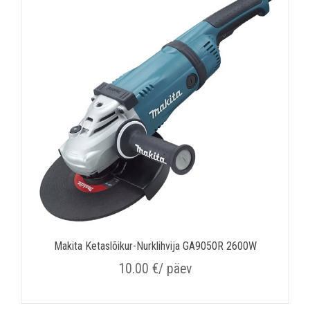
Makita Ketaslõikur-Nurklihvija GA9050R 2600W
10.00
€
/ päev