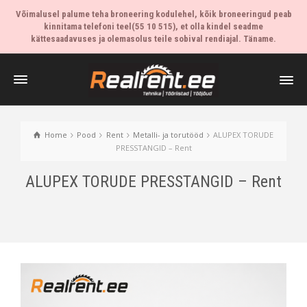
Võimalusel palume teha broneering kodulehel, kõik broneeringud peab
kinnitama telefoni teel(55 10 515), et olla kindel seadme
kättesaadavuses ja olemasolus teile sobival rendiajal. Täname.
Home
Pood
Rent
Metalli- ja torutööd
ALUPEX TORUDE
PRESSTANGID – Rent
ALUPEX TORUDE PRESSTANGID – Rent