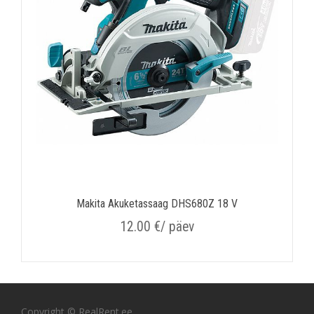
Makita Akuketassaag DHS680Z 18 V
12.00
€
/ päev
Copyright © RealRent.ee