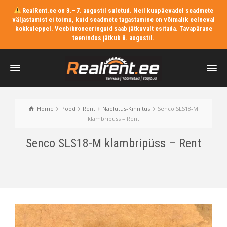
RealRent.ee on 3.–7. augustil suletud. Neil kuupäevadel seadmete
väljastamist ei toimu, kuid seadmete tagastamine on võimalik eelneval
kokkuleppel. Veebibroneeringuid saab jätkuvalt esitada. Tavapärane
teenindus jätkub 8. augustil.
Home
Pood
Rent
Naelutus-Kinnitus
Senco SLS18-M
klambripüss – Rent
Senco SLS18-M klambripüss – Rent