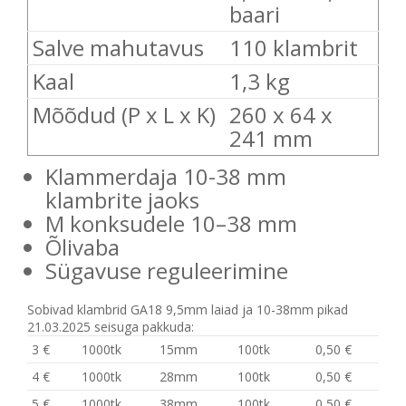
baari
Salve mahutavus
110 klambrit
Kaal
1,3 kg
Mõõdud (P x L x K)
260 x 64 x
241 mm
Klammerdaja 10-38 mm
klambrite jaoks
M konksudele 10–38 mm
Õlivaba
Sügavuse reguleerimine
Sobivad klambrid GA18 9,5mm laiad ja 10-38mm pikad
21.03.2025 seisuga pakkuda:
3 €
1000tk
15mm
100tk
0,50 €
4 €
1000tk
28mm
100tk
0,50 €
5 €
1000tk
38mm
100tk
0,50 €