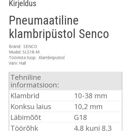
Kirjeldus
Täna
Kustuta
Sulge
Pneumaatiline
klambripüstol Senco
Bränd:
SENCO
Mudel:
SLS18-M
Tööriista tüüp: Klambripüstol
Värv: Hall
Tehniline
informatsioon:
Klambrid
10-38 mm
Konksu laius
10,2 mm
Läbimõõt
G18
Töörõhk
4,8 kuni 8,3