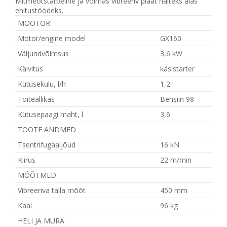
Mitmeotstarbeline ja võimas vibreeriv plaat näiteks aias
ehitustöödeks.
MOOTOR
Motor/engine model
GX160
Väljundvõimsus
3,6 kW
Käivitus
käsistarter
Kütusekulu, l/h
1,2
Toiteallikas
Bensiin 98
Kütusepaagi maht, l
3,6
TOOTE ANDMED
Tsentrifugaaljõud
16 kN
Kiirus
22 m/min
MÕÕTMED
Vibreeriva talla mõõt
450 mm
Kaal
96 kg
HELI JA MÜRA