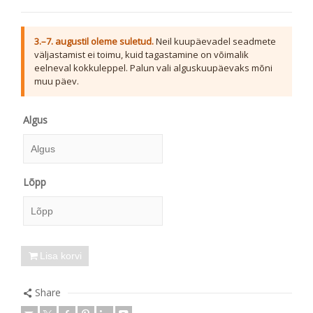
3.–7. augustil oleme suletud.
Neil kuupäevadel seadmete
väljastamist ei toimu, kuid tagastamine on võimalik
eelneval kokkuleppel. Palun vali alguskuupäevaks mõni
muu päev.
Algus
Algus
Lõpp
August
2026
E
T
K
N
R
L
P
Lõpp
27
28
29
30
31
1
2
August
2026
Lisa korvi
3
4
5
6
7
8
9
E
T
K
N
R
L
P
10
11
12
13
14
15
16
Share
27
28
29
30
31
1
2
17
18
19
20
21
22
23