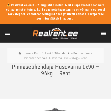
RealRent.ee on 3.–7. augustil suletud. Neil kuupäevadel seadmete
väljastamist ei toimu, kuid seadmete tagastamine on võimalik eelneval
kokkuleppel. Veebibroneeringuid saab jätkuvalt esitada. Tavapärane
teenindus jätkub 8. augustil.
Home
Pood
Rent
Tihendamine-Pumpamine
Pinnasetihendaja Husqvarna Lx90 – 96kg – Rent
Pinnasetihendaja Husqvarna Lx90 –
96kg – Rent