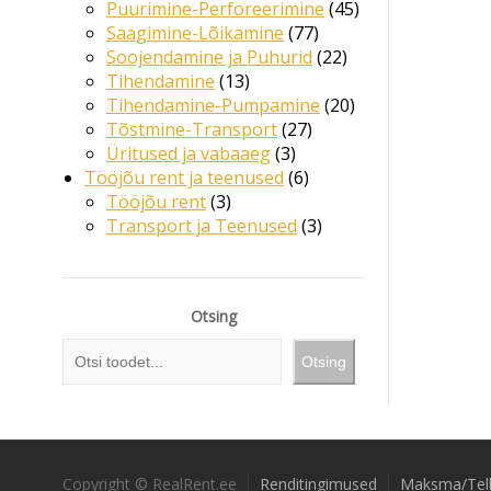
toodet
45
Puurimine-Perforeerimine
45
77
toodet
Saagimine-Lõikamine
77
toodet
22
Soojendamine ja Puhurid
22
13
toodet
Tihendamine
13
toodet
20
Tihendamine-Pumpamine
20
27
toodet
Tõstmine-Transport
27
3
toodet
Üritused ja vabaaeg
3
toodet
6
Tööjõu rent ja teenused
6
3
toodet
Tööjõu rent
3
toodet
3
Transport ja Teenused
3
toodet
Otsing
Otsing
Copyright © RealRent.ee
Renditingimused
Maksma/Tel