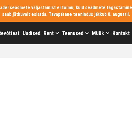
vadel seadmete väljastamist ei toimu, kuid seadmete tagastamine
saab jätkuvalt esitada. Tavapärane teenindus jätkub 8. augustil.
tevõttest
Uudised
Rent
Teenused
Müük
Kontakt