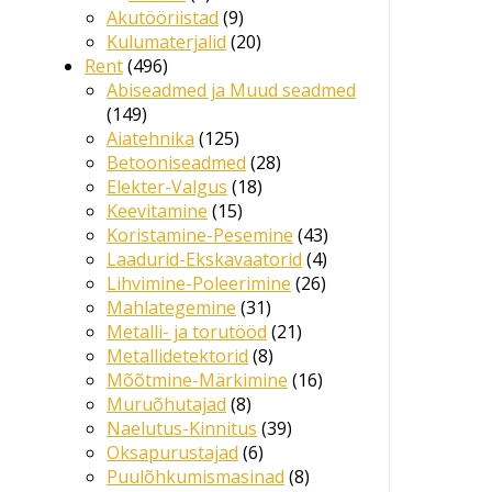
toodet
9
Akutööriistad
9
toodet
20
Kulumaterjalid
20
496
toodet
Rent
496
toodet
Abiseadmed ja Muud seadmed
149
149
toodet
125
Aiatehnika
125
toodet
28
Betooniseadmed
28
18
toodet
Elekter-Valgus
18
15
toodet
Keevitamine
15
toodet
43
Koristamine-Pesemine
43
4
toodet
Laadurid-Ekskavaatorid
4
26
toodet
Lihvimine-Poleerimine
26
31
toodet
Mahlategemine
31
toodet
21
Metalli- ja torutööd
21
8
toodet
Metallidetektorid
8
toodet
16
Mõõtmine-Märkimine
16
8
toodet
Muruõhutajad
8
toodet
39
Naelutus-Kinnitus
39
6
toodet
Oksapurustajad
6
toodet
8
Puulõhkumismasinad
8