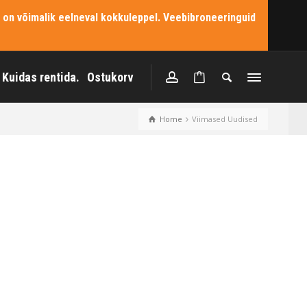
 on võimalik eelneval kokkuleppel. Veebibroneeringuid
Kuidas rentida.
Ostukorv
Home
Viimased Uudised