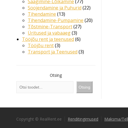
Saagimine-Lõikamine
77
Soojendamine ja Puhurid
22
Tihendamine
13
Tihendamine-Pumpamine
20
Tõstmine-Transport
27
Üritused ja vabaaeg
3
Tööjõu rent ja teenused
6
Tööjõu rent
3
Transport ja Teenused
3
Otsing
Otsing
Copyright © RealRent.ee
Renditingimused
Maksma/Tel