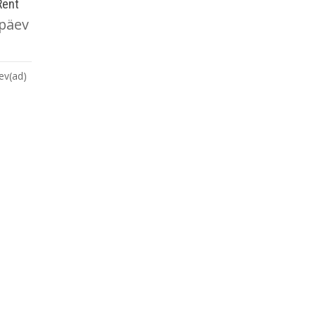
Rent
 päev
ev(ad)