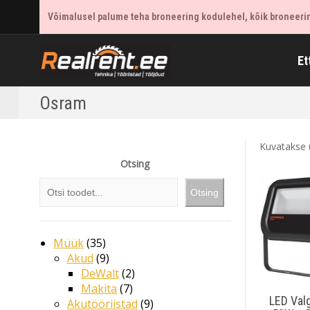
Võimalusel palume teha broneering kodulehel, kõik broneering
Et
Osram
Kuvatakse 
Otsing
Otsing
Müük
35
Akud
9
DeWalt
2
Makita
7
LED Val
Akutööriistad
9