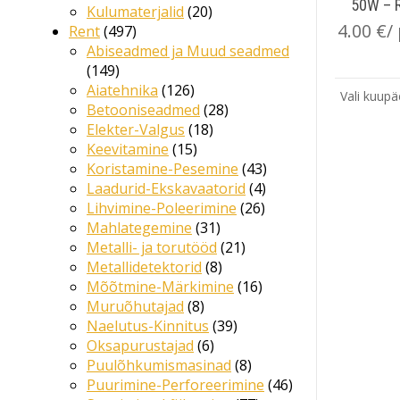
50W – 
Kulumaterjalid
20
4.00
€
/
Rent
497
Abiseadmed ja Muud seadmed
149
Aiatehnika
126
Vali kuupä
Betooniseadmed
28
Elekter-Valgus
18
Keevitamine
15
Koristamine-Pesemine
43
Laadurid-Ekskavaatorid
4
Lihvimine-Poleerimine
26
Mahlategemine
31
Metalli- ja torutööd
21
Metallidetektorid
8
Mõõtmine-Märkimine
16
Muruõhutajad
8
Naelutus-Kinnitus
39
Oksapurustajad
6
Puulõhkumismasinad
8
Puurimine-Perforeerimine
46