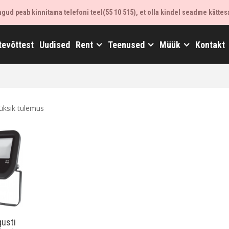
ud peab kinnitama telefoni teel(55 10 515), et olla kindel seadme kättes
tevõttest
Uudised
Rent
Teenused
Müük
Kontakt
üksik tulemus
gusti