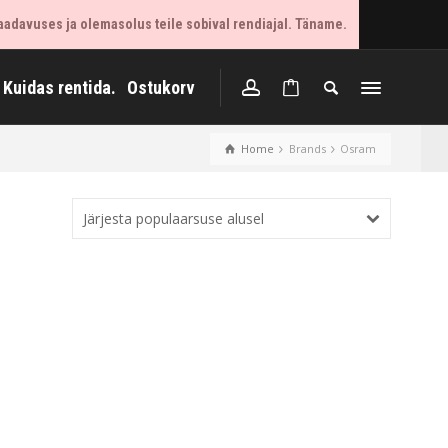
aadavuses ja olemasolus teile sobival rendiajal. Täname.
Kuidas rentida.
Ostukorv
Home
Brands
Osram
Järjesta populaarsuse alusel