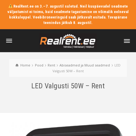
RealRent.ee on 3.–7. augustil suletud. Neil kuupäevadel seadmete
väljastamist ei toimu, kuid seadmete tagastamine on võimalik eelneval
kokkuleppel. Veebibroneeringuid saab jätkuvalt esitada. Tavapärane
teenindus jätkub 8. augustil.
Home
Pood
Rent
Abiseadmed ja Muud seadmed
LED
Valgusti 50W – Rent
LED Valgusti 50W – Rent