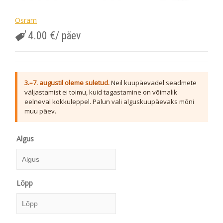
Osram
4.00
€
/ päev
3.–7. augustil oleme suletud.
Neil kuupäevadel seadmete
väljastamist ei toimu, kuid tagastamine on võimalik
eelneval kokkuleppel. Palun vali alguskuupäevaks mõni
muu päev.
Algus
Algus
Lõpp
August
2026
E
T
K
N
R
L
P
Lõpp
27
28
29
30
31
1
2