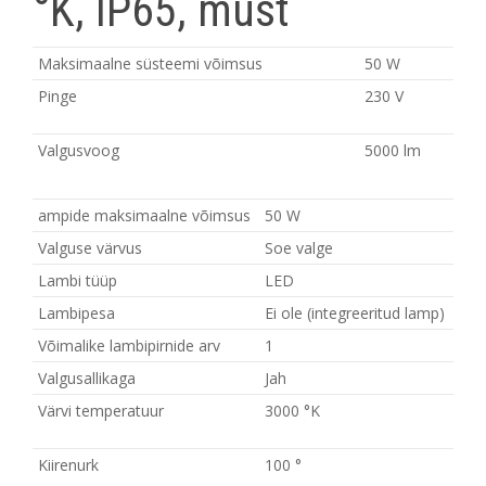
°K, IP65, must
Maksimaalne süsteemi võimsus
50 W
Pinge
230 V
Valgusvoog
5000 lm
ampide maksimaalne võimsus
50 W
Valguse värvus
Soe valge
Lambi tüüp
LED
Lambipesa
Ei ole (integreeritud lamp)
Võimalike lambipirnide arv
1
Valgusallikaga
Jah
Värvi temperatuur
3000 °K
Kiirenurk
100 °