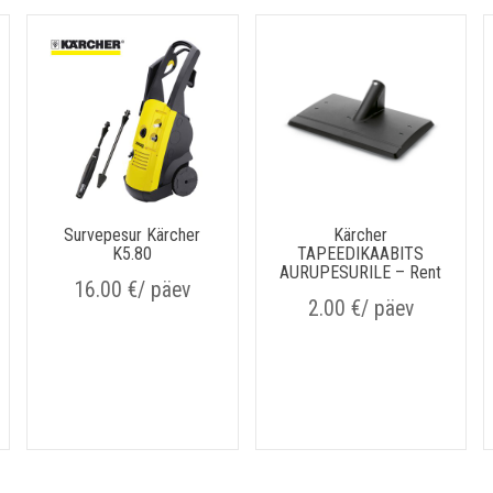
Survepesur Kärcher
Kärcher
K5.80
TAPEEDIKAABITS
AURUPESURILE – Rent
16.00
€
/ päev
2.00
€
/ päev