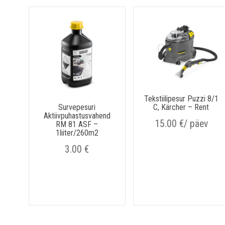
Tekstiilipesur Puzzi 8/1
Survepesuri
C, Kärcher – Rent
Aktiivpuhastusvahend
15.00
€
/ päev
RM 81 ASF –
1liiter/260m2
3.00
€