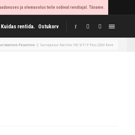
aadavuses ja olemasolus teile sobival rendiajal. Täname.
Kuidas rentida.
Ostukorv
oristamine-Pesemine
Survepesur Kärcher HD 5/11 P Plus 220V Rent