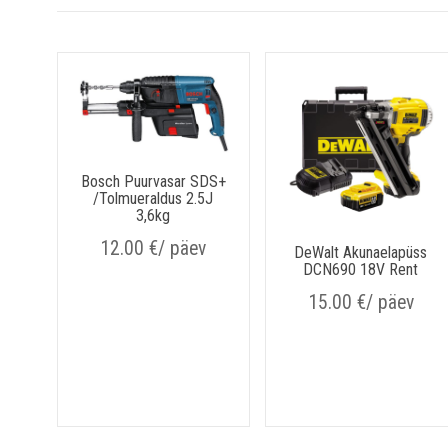
Bosch Puurvasar SDS+
/Tolmueraldus 2.5J
3,6kg
12.00
€
/ päev
DeWalt Akunaelapüss
DCN690 18V Rent
15.00
€
/ päev