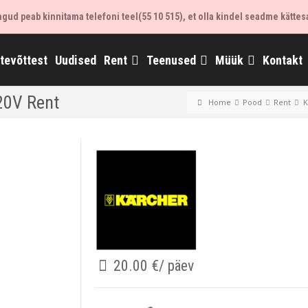
ud peab kinnitama telefoni teel(55 10 515), et olla kindel seadme kättes
ttevõttest
Uudised
Rent
Teenused
Müük
Kontakt
20V Rent
Home
Pood
Rent
K
20.00
€
/ päev