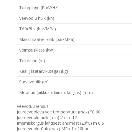
Toitepinge (Ph/V/
Hz
)
Veevoolu hulk (l/h)
Töörõhk (bar/MPa)
Maksimaalne rõhk (bar/MPa)
Võimsusklass (kW)
Toitejuhe (m)
Kaal ( lisatarvikutega) (kg)
Survevoolik (m)
Mõõdud (pikkus x laius x kõrgus) (mm)
Veevõtuühendus:
Juurdevoolava vee temperatuur (max) °C 60
Juurdevoolu hulk (min) l/min 12
Imemiskõrgus lahtisest anumast (20°C) m 0,5
Juurdevoolurõhk (max) MPa 1 / 10bar