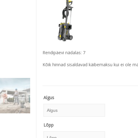
Rendipäevi nädalas: 7
Kõik hinnad sisaldavad käibemaksu kui ei ole märg
Algus
Algus
Lõpp
August
2026