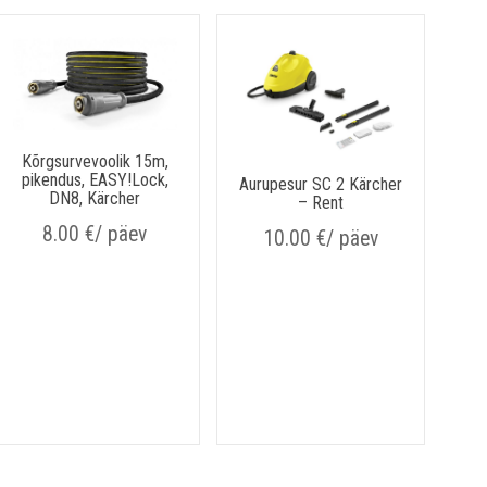
Kõrgsurvevoolik 15m,
pikendus, EASY!Lock,
Aurupesur SC 2 Kärcher
DN8, Kärcher
– Rent
8.00
€
/ päev
10.00
€
/ päev
Vo