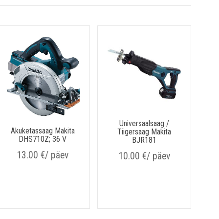
Universaalsaag /
Akuketassaag Makita
Tiigersaag Makita
DHS710Z; 36 V
BJR181
13.00
€
/ päev
10.00
€
/ päev