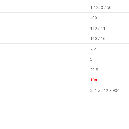
1 / 230 / 50
490
110 / 11
160 / 16
2,2
5
20,8
10m
351 x 312 x 904