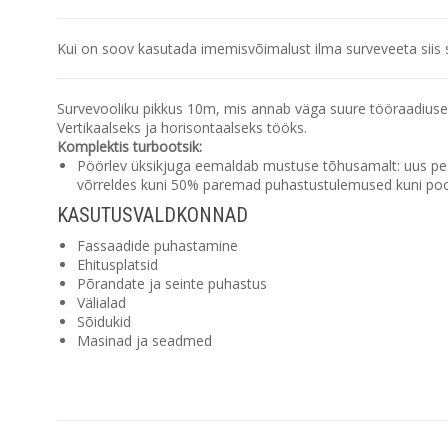
Kui on soov kasutada imemisvõimalust ilma surveveeta siis se
Survevooliku pikkus 10m, mis annab väga suure tööraadiuse
Vertikaalseks ja horisontaalseks tööks.
Komplektis turbootsik:
Pöörlev üksikjuga eemaldab mustuse tõhusamalt: uus pes
võrreldes kuni 50% paremad puhastustulemused kuni poo
KASUTUSVALDKONNAD
Fassaadide puhastamine
Ehitusplatsid
Põrandate ja seinte puhastus
Välialad
Sõidukid
Masinad ja seadmed