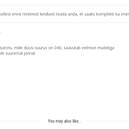
llest enne rentimist kindlasti teada anda, et saaks komplekti ka ime
.
utoru, mille düüsi suurus on 040, saavutab eelmise mudeliga
le suuremal pinnal.
You may also like…